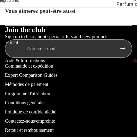
Ingrédients
Pellicules
Parfum 
suppléme
Cheveux,
Vous aimerez peut-être aussi
Perte
grossess
Nourritu
ongles
Huile cap
Soins de 
Amour et
Cœur, cir
Join the club
et masqu
bébé et e
sang
Sign up to hear about special offers and new products!
Cheveux 
Baby sho
Foie, vess
E-mail
lavage d
Soins du 
Appareils
Crème sol
Problème
Aide & Informations
M
enfants
Commande et expédition
de tiques
Vie moder
Expert Comparison Guides
Santé des
Voir tous
Soins buc
Méthodes de paiement
suppléme
Soins de l
Voir tous
vitamines
Programme d'affiliation
oraux
moderne
Voir tous
Conditions générales
Politique de remboursement
mère
Soins den
Immunitai
Politique de confidentialité
Politique de confidentialité
Le plus po
être
Allaiteme
Dentifric
Contactez-nous/empreinte
Conditions d’utilisation
Orthomol
Froid et 
Soins de 
Politique d’expédition
Retour et remboursement
Brosse à 