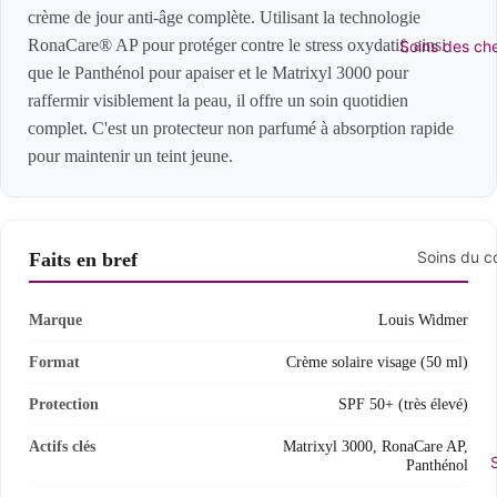
Eau micel
crème de jour anti-âge complète. Utilisant la technologie
Toners e
RonaCare® AP pour protéger contre le stress oxydatif, ainsi
Soins des ch
que le Panthénol pour apaiser et le Matrixyl 3000 pour
Scrubs et
raffermir visiblement la peau, il offre un soin quotidien
complet. C'est un protecteur non parfumé à absorption rapide
Hydratant
pour maintenir un teint jeune.
Voir tous
hydratan
Garderie
Soins du c
Faits en bref
Crèmes d
Voir tous
Masques e
corps
Marque
Louis Widmer
essentiel
Bain et 
Format
Crème solaire visage (50 ml)
Boosters
Lotion et
Protection
SPF 50+ (très élevé)
Crème po
corps
Baumes à
Actifs clés
Matrixyl 3000, RonaCare AP,
Cellulite
Panthénol
Déodorant