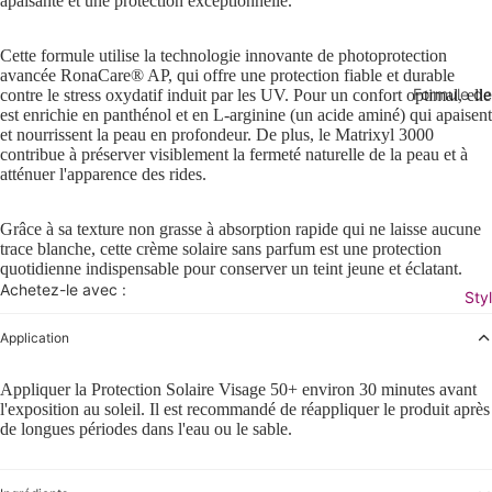
apaisante et une protection exceptionnelle.
Hydratan
Soins de 
Senior
Écran sol
diabétiqu
Cette formule utilise la technologie innovante de photoprotection
Santé de
avancée RonaCare® AP, qui offre une protection fiable et durable
corps
Formule d
contre le stress oxydatif induit par les UV. Pour un confort optimal, elle
compagn
Soins capil
Après le s
est enrichie en panthénol et en L-arginine (un acide aminé) qui apaisent
Voir tout
Premiers 
et nourrissent la peau en profondeur. De plus, le Matrixyl 3000
Voir tous
formules
contribue à préserver visiblement la fermeté naturelle de la peau et à
soutien
capillaire
Se maquill
atténuer l'apparence des rides.
Premier la
Voir tout 
Shampoo
Fonctions 
Suivre le 
Grâce à sa texture non grasse à absorption rapide qui ne laisse aucune
maquilla
Conditio
trace blanche, cette crème solaire sans parfum est une protection
Voir tous
Formule p
Fondatio
quotidienne indispensable pour conserver un teint jeune et éclatant.
Coloratio
suppléme
Achetez-le avec :
petits
Sty
Base de
vitamines
Suppléme
Nourritur
maquillag
fonctions
Application
cheveux
Yeux et c
Cerveau e
Bébé et en
Appliquer la Protection Solaire Visage 50+ environ 30 minutes avant
Traitement
Lèvres
Os et art
l'exposition au soleil. Il est recommandé de réappliquer le produit après
Voir tous
de longues périodes dans l'eau ou le sable.
Voir tous
Système d
enfants
traitemen
Accessoi
Œil et vis
Plan de b
beauté