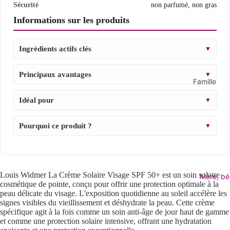
Préoccupa
Sécurité
non parfumé, non gras
perspiran
Acné et 
Informations sur les produits
Soins aux
Vieillisse
lens d'obj
Ingrédients actifs clés
▼
Eczéma/n
Crème dép
te
Insectifu
Principaux avantages
▼
Famille
Pigmenta
Voir tous
Rougeur/
Idéal pour
▼
Main et pi
suppléme
Besoin sp
Afficher 
vitamines
Pourquoi ce produit ?
▼
aux mains
Blessures
famille
pieds
Plan de b
Crème po
Crème sola
suppléme
Louis Widmer
La Crème Solaire Visage SPF 50+ est un soin solaire
Voir tous
Mère, bé
Clous
grossess
cosmétique de pointe, conçu pour offrir une protection optimale à la
solaires
peau délicate du visage. L'exposition quotidienne au soleil accélère les
Laver à l
Hommes
signes visibles du vieillissement et déshydrate la peau. Cette crème
Écran sol
Crème et
Femmes
spécifique agit à la fois comme un soin anti-âge de jour haut de gamme
visage
et comme une protection solaire intensive, offrant une hydratation
des pied
Mère et e