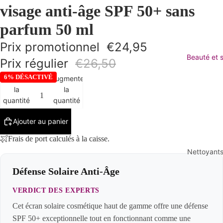
visage anti-âge SPF 50+ sans
parfum 50 ml
Prix promotionnel
€24,95
Beauté et s
Prix régulier
€26,50
6% DÉSACTIVÉ
Diminuer
Augmenter
la
la
quantité
quantité
Ajouter au panier
Frais de port calculés à la caisse.
Nettoyant
Removen
Défense Solaire Anti-Âge
maquilla
VERDICT DES EXPERTS
Lavage d
Cet écran solaire cosmétique haut de gamme offre une défense
nettoyan
SPF 50+ exceptionnelle tout en fonctionnant comme une