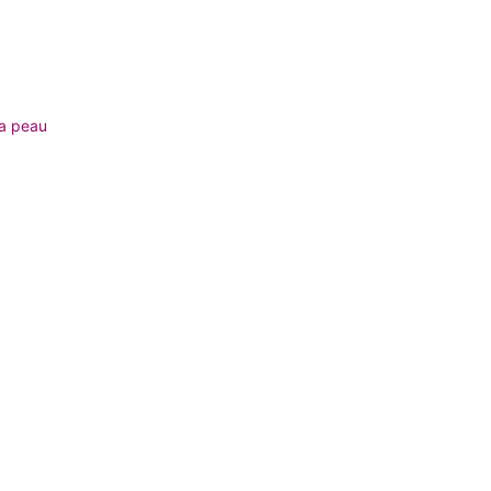
la peau
age