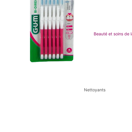
Beauté et soins de 
Nettoyants
Removent de maquill
Lavage du visage et
nettoyants
Eau micellaire