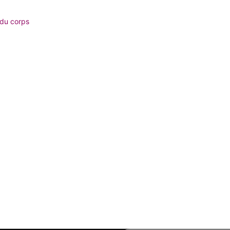
 du corps
nts
entielles
t
'objectif
s