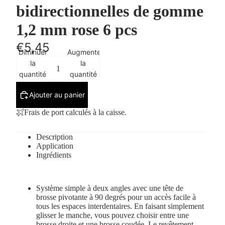
bidirectionnelles de gomme
1,2 mm rose 6 pcs
€5,45
Diminuer
Augmenter
la
la
quantité
quantité
Ajouter au panier
Frais de port calculés à la caisse.
Description
Application
Ingrédients
Système simple à deux angles avec une tête de
brosse pivotante à 90 degrés pour un accès facile à
tous les espaces interdentaires.
En faisant simplement
glisser le manche, vous pouvez choisir entre une
brosse droite et une brosse coudée.
Le revêtement