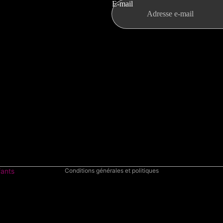
E-mail
ite
mains et aux
s
mines pour la famille
Politique de remboursement
grossesse
Politique de confidentialité
olaires
Conditions d’utilisation
 visage
Politique d’expédition
s
Coordonnées
 corps
Conditions générales et politiques
fants
e
s