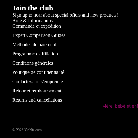
Crème dépilatoire
Join the club
Eczéma/neurodermat
Insectifuge
Sign up to hear about special offers and new products!
Pigmentation
Aide & Informations
Commande et expédition
Rougeur/couperose
Main et pied
Expert Comparison Guides
Besoin spécial
Afficher tous les soins aux 
Méthodes de paiement
pieds
Famille
Blessures et cicatrice
Programme d'affiliation
Crème pour les mains
Voir tous les suppléments et vita
Conditions générales
Crème solaire
Clous
Plan de bébé et suppléments de 
Politique de confidentialité
Voir tous les écrans s
Laver à la main
Hommes
Contactez-nous/empreinte
Écran solaire pour le
Crème et pédicure des pied
Femmes
Retour et remboursement
Hydratants SPF
Soins de la peau diabétique
Mère et enfants
Returns and cancellations
Écran solaire pour le
Mère, bébé et en
Senior
Soins capillaires
Après le soleil
Santé des animaux de compagni
Voir tous les soins capillaire
Premiers soins et soutien
© 2026
VicNic.com
Se maquiller
Shampooing