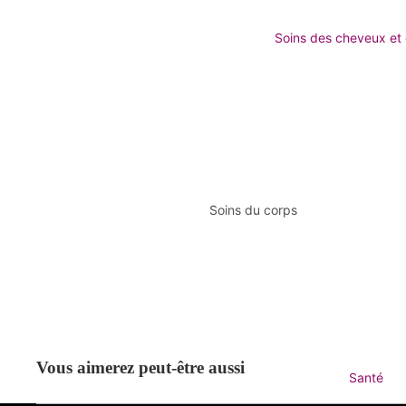
Toners et brumes
Soins des cheveux et
Scrubs et pelures
Hydratant
Voir tous les hydrata
Garderie
Crèmes de nuit
Masques et huiles ess
Soins du corps
Boosters et sérums
Voir tous les soins du corps
Crème pour les yeux
Bain et douche
Baumes à lèvres
Lotion et huile du corps
Cellulite et vergetures
Préoccupation
Déodorant et anti-perspiran
Vous aimerez peut-être aussi
Acné et tampon
Santé
Soins aux yeux et aux lens d
Vieillissement et ride