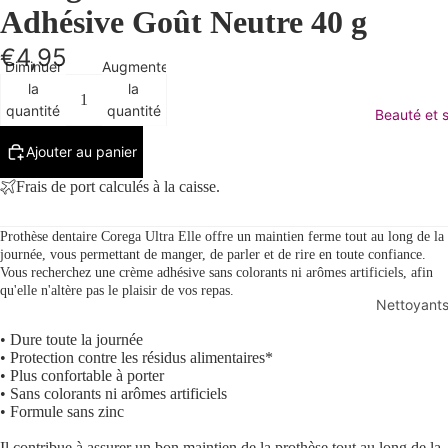
Adhésive Goût Neutre 40 g
€4,95
Diminuer
Augmenter
la
la
quantité
quantité
Beauté et s
Ajouter au panier
Frais de port calculés à la caisse.
Prothèse dentaire Corega Ultra
Elle offre un maintien ferme tout au long de la
journée, vous permettant de manger, de parler et de rire en toute confiance.
Vous recherchez une crème adhésive sans colorants ni arômes artificiels, afin
qu'elle n'altère pas le plaisir de vos repas.
Nettoyant
Removen
• Dure toute la journée
• Protection contre les résidus alimentaires*
maquilla
• Plus confortable à porter
Lavage d
• Sans colorants ni arômes artificiels
• Formule sans zinc
nettoyan
Il contribue à assurer un bon maintien de la prothèse tout au long de la