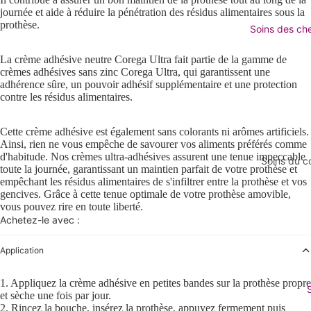
Eau micel
journée et aide à réduire la pénétration des résidus alimentaires sous la
Toners e
prothèse.
Soins des ch
Scrubs et
La crème adhésive neutre Corega Ultra fait partie de la gamme de
crèmes adhésives sans zinc Corega Ultra, qui garantissent une
adhérence sûre, un pouvoir adhésif supplémentaire et une protection
Hydratant
contre les résidus alimentaires.
Voir tous
hydratan
Cette crème adhésive est également sans colorants ni arômes artificiels.
Ainsi, rien ne vous empêche de savourer vos aliments préférés comme
Garderie
d'habitude. Nos crèmes ultra-adhésives assurent une tenue impeccable
Soins du c
Crèmes d
toute la journée, garantissant un maintien parfait de votre prothèse et
Voir tous
empêchant les résidus alimentaires de s'infiltrer entre la prothèse et vos
Masques e
gencives. Grâce à cette tenue optimale de votre prothèse amovible,
corps
vous pouvez rire en toute liberté.
essentiel
Achetez-le avec :
Bain et 
Boosters
Lotion et
Application
Crème po
corps
Baumes à
1. Appliquez la crème adhésive en petites bandes sur la prothèse propre
Cellulite
et sèche une fois par jour.
Déodorant
2. Rincez la bouche, insérez la prothèse, appuyez fermement puis