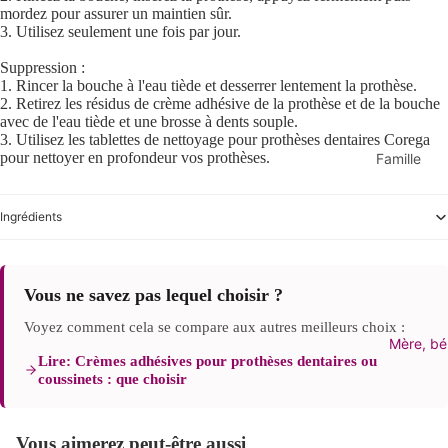
Préoccupa
mordez pour assurer un maintien sûr.
perspiran
3. Utilisez seulement une fois par jour.
Acné et 
Soins aux
Suppression :
Vieillisse
lens d'obj
1. Rincer la bouche à l'eau tiède et desserrer lentement la prothèse.
Eczéma/n
2. Retirez les résidus de crème adhésive de la prothèse et de la bouche
Crème dép
avec de l'eau tiède et une brosse à dents souple.
te
3. Utilisez les tablettes de nettoyage pour prothèses dentaires Corega
Insectifu
pour nettoyer en profondeur vos prothèses.
Famille
Pigmenta
Voir tous
Rougeur/
Main et pi
suppléme
Ingrédients
Besoin sp
Afficher 
vitamines
aux mains
Blessures
famille
pieds
Vous ne savez pas lequel choisir ?
Plan de b
Crème po
Crème sola
suppléme
Voyez comment cela se compare aux autres meilleurs choix :
Voir tous
Mère, bé
Clous
grossess
Lire: Crèmes adhésives pour prothèses dentaires ou
solaires
Laver à l
coussinets : que choisir
Hommes
Écran sol
Crème et
Femmes
visage
des pied
Vous aimerez peut-être aussi
Mère et e